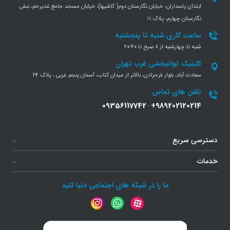
ابتدای پاسداران، خیابان نگارستان دوم( کاشیها)، خیابان مسجد جامع غدیرخم، نبش
نگارستان چهارم، پلاک 11
ساعت کاری شنبه تا پنجشنبه
شنبه تا چهارشنبه از 8 صبح تا 20:40
کلینیک توانبخشی غرب تهران
سعادت آباد، بلوار فرحزادی، بالاتر از میدان کتاب، آسمان پنجم غربی ، پلاک 24
تلفن های تماس
09356117742
+989202120214
-
دسترسی سریع
خدمات
ما را در شبکه های اجتماعی دنبا کنید