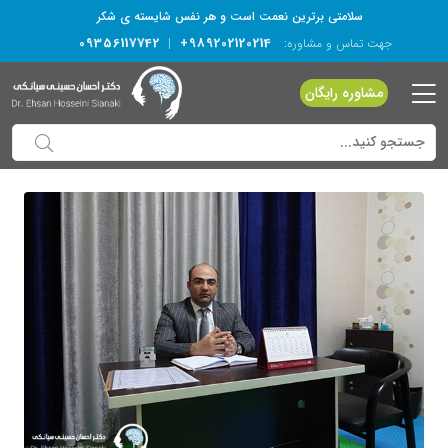
سلامتی برترین نعمت است و هر نفس شایسته­ ی شکر
09356117742
+989202120214
جهت تماس و مشاوره:
|
مشاوره رایگان