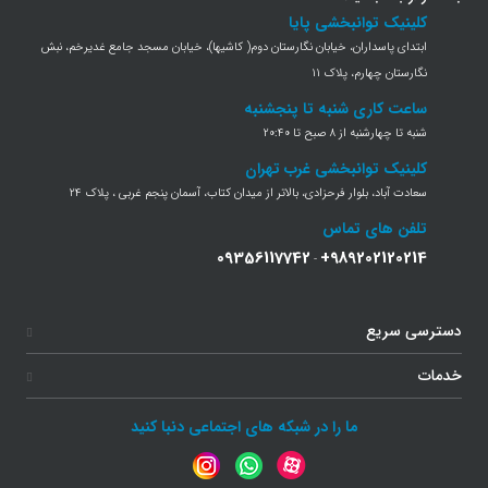
کلینیک توانبخشی پایا
ابتدای پاسداران، خیابان نگارستان دوم( کاشیها)، خیابان مسجد جامع غدیرخم، نبش
نگارستان چهارم، پلاک 11
ساعت کاری شنبه تا پنجشنبه
شنبه تا چهارشنبه از 8 صبح تا 20:40
کلینیک توانبخشی غرب تهران
سعادت آباد، بلوار فرحزادی، بالاتر از میدان کتاب، آسمان پنجم غربی ، پلاک 24
تلفن های تماس
09356117742
+989202120214
-
دسترسی سریع
خدمات
ما را در شبکه های اجتماعی دنبا کنید