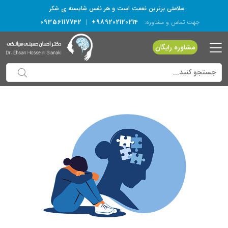
سلامتی برترین نعمت است و هر نفس شایسته­ ی شکر
09356117742
+989202120214
جهت تماس و مشاوره:
|
مشاوره رایگان