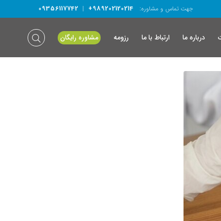
09356117742
+989202120214
جهت تماس و مشاوره:
|
درباره ما
ارتباط با ما
رزومه
مشاوره رایگان