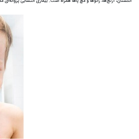
انگشتان، آرنج‌ها، زانوها و مچ پاها همراه است. بیماری اکتسابی پروانه‌ای 