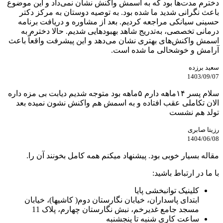
دخترم مدت‌ها بود که به اسمش واکنش نشان نمی‌داد و این موضوع
باعث نگرانی شدید ما شده بود. به توصیه دوستان به مرکز دکتر
حسینی سیانکی مراجعه کردیم. بعد از مشاوره و دریافت برنامه
درمانی تخصصی، به‌تدریج شاهد بهبودهایی شدیم. حالا دخترم به
اسمش واکنش‌های بهتری نشان می‌دهد و این پیشرفت واقعاً باعث
آرامش و خوشحالی ما شده است.
سعید برزده
1403/09/07
سلام پسر ۱۴ماهه دارم ۵ماهه بود متوجه شدیم دیابت بی مزه داره
الان تکاملی عقب افتاده و به اسمش هم واکنش نشون نمیده بعد
تولد هم نشست
رزیتا صابری
1404/06/08
مقاله بسیار خوبی بود. پیشنهاد میکنم همه کامل بخونند آن را.
با ما در ارتباط باشید:
کلینیک توانبخشی پایا
ابتدای پاسداران، خیابان نگارستان دوم( کاشیها)، خیابان
مسجد جامع غدیرخم، نبش نگارستان چهارم، پلاک 11
ساعت کاری شنبه تا پنجشنبه