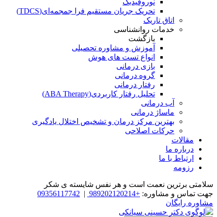
نوروفیدبک
تحریک جریان مستقیم فرا جمجمه‌ای(TDCS)
اتاق تاریک
خدمات روانشناسی
بازگشت
آموزش و مشاوره تحصیلی
انواع تست های هوش
بازی درمانی
گروه درمانی
رفتار درمانی
تحلیل رفتار کاربردی(ABA Therapy)
آب درمانی
ماساژ درمانی
بهترین مرکز درمان و تشخیص اختلال یادگیری
حرکات اصلاحی
مقالات
درباره ما
ارتباط با ما
رزومه
سلامتی برترین نعمت است و هر نفس شایسته­ ی شکر
جهت تماس و مشاوره:
+989202120214
|
09356117742
مشاوره رایگان