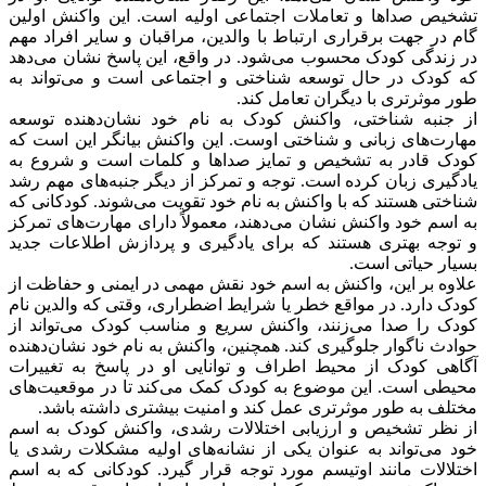
تشخیص صداها و تعاملات اجتماعی اولیه است. این واکنش اولین
گام در جهت برقراری ارتباط با والدین، مراقبان و سایر افراد مهم
در زندگی کودک محسوب می‌شود. در واقع، این پاسخ نشان می‌دهد
که کودک در حال توسعه شناختی و اجتماعی است و می‌تواند به
طور موثرتری با دیگران تعامل کند.
از جنبه شناختی، واکنش کودک به نام خود نشان‌دهنده توسعه
مهارت‌های زبانی و شناختی اوست. این واکنش بیانگر این است که
کودک قادر به تشخیص و تمایز صداها و کلمات است و شروع به
یادگیری زبان کرده است. توجه و تمرکز از دیگر جنبه‌های مهم رشد
شناختی هستند که با واکنش به نام خود تقویت می‌شوند. کودکانی که
به اسم خود واکنش نشان می‌دهند، معمولاً دارای مهارت‌های تمرکز
و توجه بهتری هستند که برای یادگیری و پردازش اطلاعات جدید
بسیار حیاتی است.
علاوه بر این، واکنش به اسم خود نقش مهمی در ایمنی و حفاظت از
کودک دارد. در مواقع خطر یا شرایط اضطراری، وقتی که والدین نام
کودک را صدا می‌زنند، واکنش سریع و مناسب کودک می‌تواند از
حوادث ناگوار جلوگیری کند. همچنین، واکنش به نام خود نشان‌دهنده
آگاهی کودک از محیط اطراف و توانایی او در پاسخ به تغییرات
محیطی است. این موضوع به کودک کمک می‌کند تا در موقعیت‌های
مختلف به طور موثرتری عمل کند و امنیت بیشتری داشته باشد.
از نظر تشخیص و ارزیابی اختلالات رشدی، واکنش کودک به اسم
خود می‌تواند به عنوان یکی از نشانه‌های اولیه مشکلات رشدی یا
اختلالات مانند اوتیسم مورد توجه قرار گیرد. کودکانی که به اسم