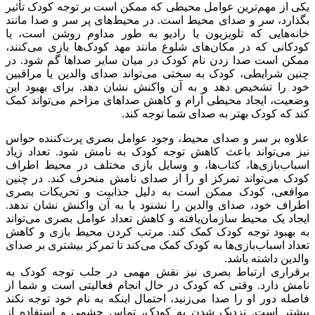
یکی از مهم‌ترین عوامل محیطی که ممکن است بر توجه کودک تأثیر
بگذارد، سر و صدای محیط است. در محیط‌های پر سر و صدا مانند
خانه‌هایی که تلویزیون یا رادیو به طور مداوم روشن است، یا
کودکانی که در مکان‌های شلوغ مانند مهد کودک‌ها بازی می‌کنند،
ممکن است صدا زدن نام کودک در میان سایر صداها گم شود. در
چنین شرایطی، کودک به سختی می‌تواند صدای والدین یا مراقبین
خود را تشخیص دهد و به آن واکنش نشان دهد. برای بهبود این
وضعیت، ایجاد محیطی آرام و کاهش صداهای مزاحم می‌تواند کمک
کند که کودک بهتر به صدای شما توجه کند.
علاوه بر سر و صدای محیط، وجود عوامل بصری پرت‌کننده حواس
نیز می‌تواند باعث کاهش توجه کودک به نامش شود. تعداد زیاد
اسباب‌بازی‌ها، کتاب‌ها، و وسایل بازی مختلف در محیط اطراف
کودک می‌تواند تمرکز او را از صدای نامش منحرف کند. در چنین
مواقعی، کودک ممکن است به دلیل جذابیت و تحریکات بصری
اطراف خود، صدای والدین را نشنود یا به آن واکنش نشان ندهد.
ایجاد یک محیط سازمان‌یافته و کاهش تعداد عوامل بصری می‌تواند
به بهبود توجه کودک کمک کند. مرتب کردن محیط بازی و کاهش
تعداد اسباب‌بازی‌ها به کودک کمک می‌کند تا تمرکز بیشتری بر صدای
والدین داشته باشد.
برقراری ارتباط بصری نیز نقش مهمی در جلب توجه کودک به
نامش دارد. وقتی که کودک در حال انجام فعالیتی است و شما از
فاصله دور او را صدا می‌زنید، احتمال اینکه به نام خود توجه نکند
بیشتر است. نزدیک شدن به کودک، تماس چشمی و استفاده از