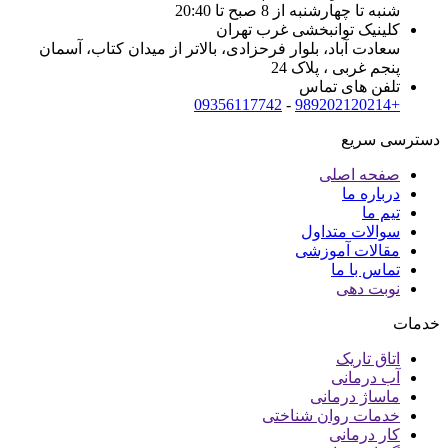
شنبه تا چهارشنبه از 8 صبح تا 20:40
کلینیک توانبخشی غرب تهران
سعادت آباد، بلوار فرحزادی، بالاتر از میدان کتاب، آسمان
پنجم غربی ، پلاک 24
تلفن های تماس
09356117742
-
+989202120214
دسترسی سریع
صفحه اصلی
درباره ما
تیم ما
سوالات متداول
مقالات آموزشی
تماس با ما
نوبت دهی
خدمات
اتاق تاریک
آب درمانی
ماساژ درمانی
خدمات روان شناختی
کار درمانی