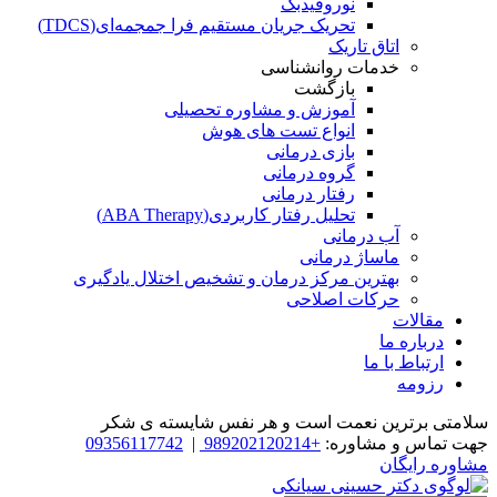
نوروفیدبک
تحریک جریان مستقیم فرا جمجمه‌ای(TDCS)
اتاق تاریک
خدمات روانشناسی
بازگشت
آموزش و مشاوره تحصیلی
انواع تست های هوش
بازی درمانی
گروه درمانی
رفتار درمانی
تحلیل رفتار کاربردی(ABA Therapy)
آب درمانی
ماساژ درمانی
بهترین مرکز درمان و تشخیص اختلال یادگیری
حرکات اصلاحی
مقالات
درباره ما
ارتباط با ما
رزومه
سلامتی برترین نعمت است و هر نفس شایسته­ ی شکر
جهت تماس و مشاوره:
+989202120214
|
09356117742
مشاوره رایگان