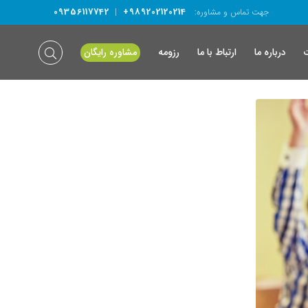
09356117742
+989202120214
جهت تماس و مشاوره:
|
درباره ما
ارتباط با ما
رزومه
مشاوره رایگان