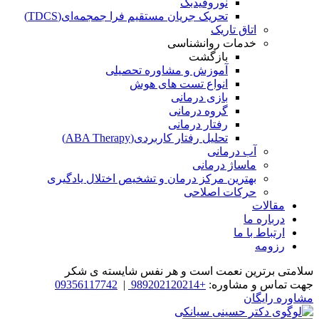
نوروفیدبک
تحریک جریان مستقیم فرا جمجمه‌ای(TDCS)
اتاق تاریک
خدمات روانشناسی
بازگشت
آموزش و مشاوره تحصیلی
انواع تست های هوش
بازی درمانی
گروه درمانی
رفتار درمانی
تحلیل رفتار کاربردی(ABA Therapy)
آب درمانی
ماساژ درمانی
بهترین مرکز درمان و تشخیص اختلال یادگیری
حرکات اصلاحی
مقالات
درباره ما
ارتباط با ما
رزومه
سلامتی برترین نعمت است و هر نفس شایسته­ ی شکر
جهت تماس و مشاوره:
+989202120214
|
09356117742
مشاوره رایگان