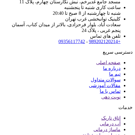
مسجد جامع غدیرخم، نبش نگارستان چهارم، پلاک 11
ساعت کاری شنبه تا پنجشنبه
شنبه تا چهارشنبه از 8 صبح تا 20:40
کلینیک توانبخشی غرب تهران
سعادت آباد، بلوار فرحزادی، بالاتر از میدان کتاب، آسمان
پنجم غربی ، پلاک 24
تلفن های تماس
09356117742
-
+989202120214
دسترسی سریع
صفحه اصلی
درباره ما
تیم ما
سوالات متداول
مقالات آموزشی
تماس با ما
نوبت دهی
خدمات
اتاق تاریک
آب درمانی
ماساژ درمانی