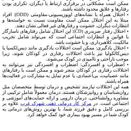
ممکن است مشکلاتی در برقراری ارتباط با دیگران، تکراری بودن
رفتارها و علایق محدود داشته باشند.
• اختلال همراه با نشانه‌های اوپوزیسیونی-مقاومتی (ODD): افراد
مبتلا به این اختلال ممکن است مقاومت نسبت به خواسته‌ها و
انتظارات دیگران، خشونت و رفتارهای غیر فعالی نشان دهند.
• اختلال رفتار ضربدری (CD): این اختلال شامل رفتارهای ناسازگار
با قوانین و انتظارات اجتماعی است که می‌تواند شامل تخریب
مالکیت، کلاهبرداری، و یا خشونت باشد.
• اختلال یادگیری: ممکن است اختلالات یادگیری مانند دیس‌لکسیا یا
دیس‌کالکولیا نیز باعث اختلالات رفتاری در کودکان شوند، زیرا
موجب ناراحتی و ناامیدی در کودک می‌شوند.
• اضطراب و افسردگی: اضطراب و افسردگی نیز می‌توانند به
اختلالات رفتاری در کودکان منجر شوند و ممکن است با رفتارهای
مانند عصبانیت، بی‌اعتمادی، یا عدم تمایل به مشارکت در فعالیت‌ها
همراه باشند.
همه این اختلالات نیازمند تشخیص و درمان توسط متخصصان مثل
روان‌شناسان و روانپزشکان هستند. درمان معمولاً شامل ترکیبی از
مشاوره روانشناختی، درمان دارویی و ارائه حمایت‌های آموزشی و
اجتماعی است. در
مرکز کار درمانی ذهنی شهرک غرب
علاوه بر
بررسی کامل و دقیق فرزند شما، با بهترین روش‌های درمانی به
کودک شما در مسیر بهبود بیماری خود کمک خواهد کرد.