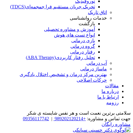
نوروفیدبک
تحریک جریان مستقیم فرا جمجمه‌ای(TDCS)
اتاق تاریک
خدمات روانشناسی
بازگشت
آموزش و مشاوره تحصیلی
انواع تست های هوش
بازی درمانی
گروه درمانی
رفتار درمانی
تحلیل رفتار کاربردی(ABA Therapy)
آب درمانی
ماساژ درمانی
بهترین مرکز درمان و تشخیص اختلال یادگیری
حرکات اصلاحی
مقالات
درباره ما
ارتباط با ما
رزومه
سلامتی برترین نعمت است و هر نفس شایسته­ ی شکر
جهت تماس و مشاوره:
+989202120214
|
09356117742
مشاوره رایگان