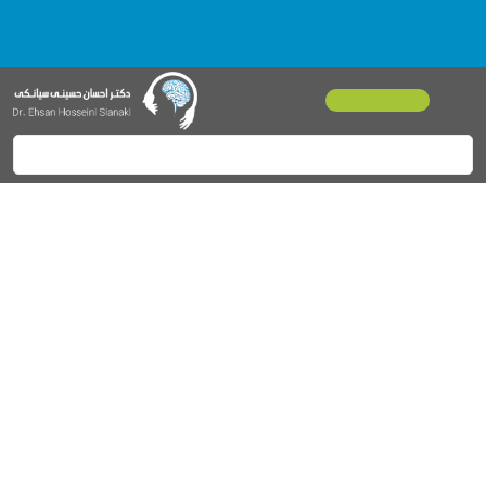
سلامتی برترین نعمت است و هر نفس شایسته­ ی شکر
09356117742
+989202120214
جهت تماس و مشاوره:
|
مشاوره رایگان