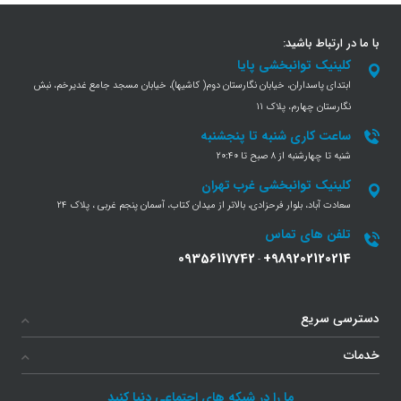
با ما در ارتباط باشید:
کلینیک توانبخشی پایا
ابتدای پاسداران، خیابان نگارستان دوم( کاشیها)، خیابان مسجد جامع غدیرخم، نبش
نگارستان چهارم، پلاک 11
ساعت کاری شنبه تا پنجشنبه
شنبه تا چهارشنبه از 8 صبح تا 20:40
کلینیک توانبخشی غرب تهران
سعادت آباد، بلوار فرحزادی، بالاتر از میدان کتاب، آسمان پنجم غربی ، پلاک 24
تلفن های تماس
09356117742
+989202120214
-
دسترسی سریع
خدمات
ما را در شبکه های اجتماعی دنبا کنید