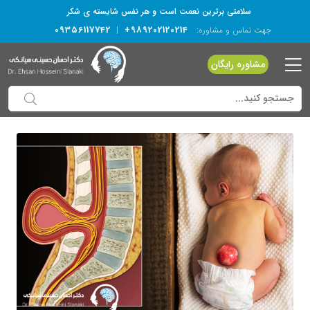
سلامتی برترین نعمت است و هر نفس شایسته­ ی شکر
09356117742
+989202120214
جهت تماس و مشاوره:
|
مشاوره رایگان