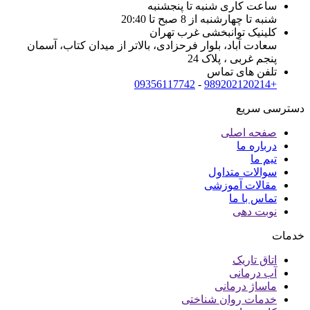
ساعت کاری شنبه تا پنجشنبه
شنبه تا چهارشنبه از 8 صبح تا 20:40
کلینیک توانبخشی غرب تهران
سعادت آباد، بلوار فرحزادی، بالاتر از میدان کتاب، آسمان
پنجم غربی ، پلاک 24
تلفن های تماس
09356117742
-
+989202120214
دسترسی سریع
صفحه اصلی
درباره ما
تیم ما
سوالات متداول
مقالات آموزشی
تماس با ما
نوبت دهی
خدمات
اتاق تاریک
آب درمانی
ماساژ درمانی
خدمات روان شناختی