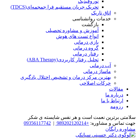
نوروفیدبک
تحریک جریان مستقیم فرا جمجمه‌ای(TDCS)
اتاق تاریک
خدمات روانشناسی
بازگشت
آموزش و مشاوره تحصیلی
انواع تست های هوش
بازی درمانی
گروه درمانی
رفتار درمانی
تحلیل رفتار کاربردی(ABA Therapy)
آب درمانی
ماساژ درمانی
بهترین مرکز درمان و تشخیص اختلال یادگیری
حرکات اصلاحی
مقالات
درباره ما
ارتباط با ما
رزومه
سلامتی برترین نعمت است و هر نفس شایسته­ ی شکر
جهت تماس و مشاوره:
+989202120214
|
09356117742
مشاوره رایگان