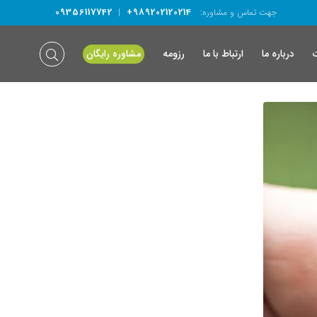
09356117742
+989202120214
جهت تماس و مشاوره:
|
درباره ما
ارتباط با ما
رزومه
مشاوره رایگان