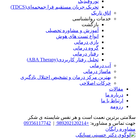
نوروفیدبک
تحریک جریان مستقیم فرا جمجمه‌ای(TDCS)
اتاق تاریک
خدمات روانشناسی
بازگشت
آموزش و مشاوره تحصیلی
انواع تست های هوش
بازی درمانی
گروه درمانی
رفتار درمانی
تحلیل رفتار کاربردی(ABA Therapy)
آب درمانی
ماساژ درمانی
بهترین مرکز درمان و تشخیص اختلال یادگیری
حرکات اصلاحی
مقالات
درباره ما
ارتباط با ما
رزومه
سلامتی برترین نعمت است و هر نفس شایسته­ ی شکر
جهت تماس و مشاوره:
+989202120214
|
09356117742
مشاوره رایگان