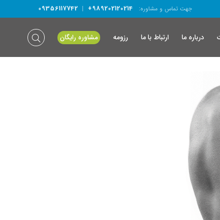
09356117742
+989202120214
جهت تماس و مشاوره:
|
درباره ما
ارتباط با ما
رزومه
مشاوره رایگان