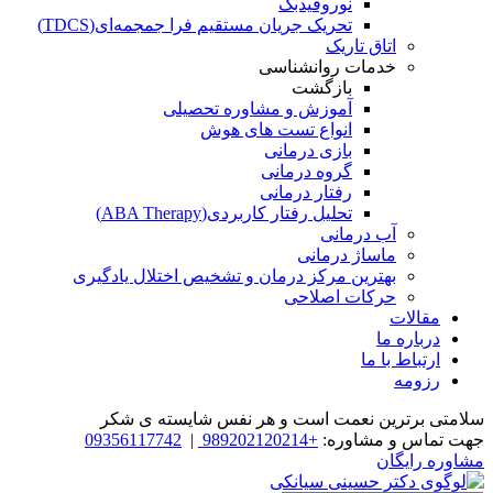
نوروفیدبک
تحریک جریان مستقیم فرا جمجمه‌ای(TDCS)
اتاق تاریک
خدمات روانشناسی
بازگشت
آموزش و مشاوره تحصیلی
انواع تست های هوش
بازی درمانی
گروه درمانی
رفتار درمانی
تحلیل رفتار کاربردی(ABA Therapy)
آب درمانی
ماساژ درمانی
بهترین مرکز درمان و تشخیص اختلال یادگیری
حرکات اصلاحی
مقالات
درباره ما
ارتباط با ما
رزومه
سلامتی برترین نعمت است و هر نفس شایسته­ ی شکر
جهت تماس و مشاوره:
+989202120214
|
09356117742
مشاوره رایگان