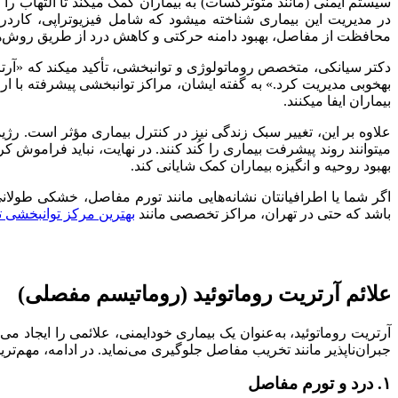
سیستم ایمنی (مانند متوترکسات) به بیماران کمک میکند تا التهاب ر
در مدیریت این بیماری شناخته میشود که شامل فیزیوتراپی، کاردرم
محافظت از مفاصل، بهبود دامنه حرکتی و کاهش درد از طریق روش‌های 
دکتر سیانکی، متخصص روماتولوژی و توانبخشی، تأکید میکند که «آرتری
بهخوبی مدیریت کرد.» به گفته ایشان، مراکز توانبخشی پیشرفته با
بیماران ایفا میکنند.
علاوه بر این، تغییر سبک زندگی نیز در کنترل بیماری مؤثر است. ر
میتوانند روند پیشرفت بیماری را کُند کنند. در نهایت، نباید فراموش ک
بهبود روحیه و انگیزه بیماران کمک شایانی کند.
اگر شما یا اطرافیانتان نشانه‌هایی مانند تورم مفاصل، خشکی طولان
باشد که حتی در تهران، مراکز تخصصی مانند
بهترین مرکز توانبخشی ت
علائم آرتریت روماتوئید (روماتیسم مفصلی)
آرتریت روماتوئید، به‌عنوان یک بیماری خودایمنی، علائمی را ایجاد م
جبران‌ناپذیر مانند تخریب مفاصل جلوگیری می‌نماید. در ادامه، مهم‌تری
۱. درد و تورم مفاصل