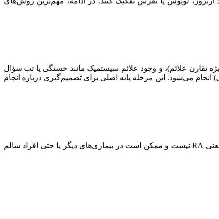
ده می‌کنند تا با حداکثر دقت، RA را شناسایی و از بیماری‌هایی مانند آرتروز، لوپوس یا نقرس تفکیک کنند. در ادامه، مهم‌ترین روش‌های
 تقارن علائم)، و وجود علائم سیستمیک مانند خستگی یا تب سؤال
نجام می‌شود. این مرحله پایه اصلی برای تصمیم‌گیری درباره انجام
فاکتور روماتوئید (RF): حدود ۷۰-۸۰٪ بیماران مبتلا به RA، سطح مثبت این آنتی‌بادی را در خون دارند. با این حال، مثبت بودن RF لزوماً به معنی RA نیست و ممکن است در بیماری‌های دیگر یا حتی افراد سالم