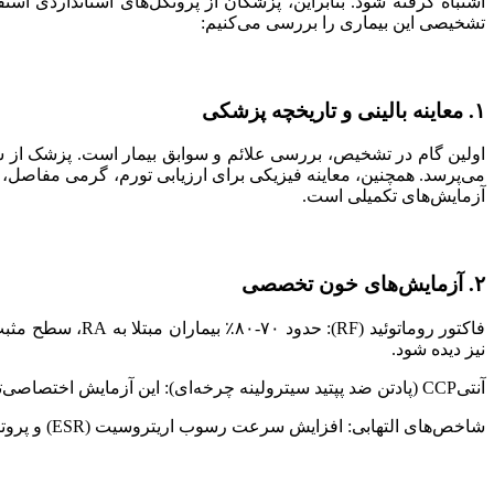
تشخیصی این بیماری را بررسی می‌کنیم:
۱. معاینه بالینی و تاریخچه پزشکی
اولین گام در تشخیص، بررسی علائم و سوابق بیمار است. پزشک از 
می‌پرسد. همچنین، معاینه فیزیکی برای ارزیابی تورم، گرمی مفاصل، 
آزمایش‌های تکمیلی است.
۲. آزمایش‌های خون تخصصی
نیز دیده شود.
آنتی‌CCP (پادتن ضد پپتید سیترولینه چرخه‌ای): این آزمایش اختصاصی‌تر از RF است و نتایج مثبت آن احتمال RA را تا ۹۵٪ افزایش می‌دهد.
شاخص‌های التهابی: افزایش سرعت رسوب اریتروسیت (ESR) و پروتئین واکنش‌دهنده C (CRP) نشان‌دهنده فعالیت التهابی در بدن است.