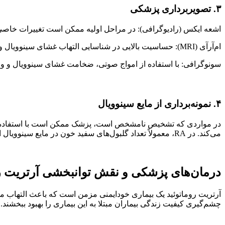
۳. تصویربرداری پزشکی
اشعه ایکس (رادیوگرافی): در مراحل اولیه ممکن است تغییرات خاصی
ام‌آرآی (MRI): حساسیت بالایی در شناسایی التهاب غشای سینوویال و ادم استخوانی (تجمع مایع در مغز استخوان) دارد. این روش برای تشخیص زودهنگام RA پیش از بروز آسیب دائمی مفید است.
سونوگرافی: با استفاده از امواج صوتی، ضخامت غشای سینوویال و وج
۴. نمونه‌برداری از مایع سینوویال
می‌کند. در RA، معمولاً تعداد گلبول‌های سفید خون در مایع سینوویال افزایش می‌یابد، اما باکتری یا کریستال‌های اسید اوریک وجود ندارد.
درمان‌های پزشکی و نقش توانبخشی آرتریت رو
آرتریت روماتوئید یک بیماری خودایمنی مزمن است که باعث التهاب م
چشم‌گیری کیفیت زندگی بیماران مبتلا به این بیماری را بهبود ببخشند.