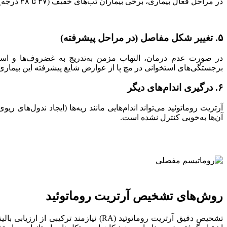
در مراحل فعال بیماری، برخی بیماران تب‌های خفیف (۳۷ تا ۳۸ درجه) و کاهش وزن ناخواسته را تجربه می‌کنند. این علائم نشان‌دهنده فعالیت سیستمیک بیماری و افزایش سطح التهاب در بدن هستند.
۵. تغییر شکل مفاصل (در مراحل پیشرفته)
در صورت عدم درمان، التهاب مزمن به‌تدریج به غضروف‌ها و است
برجستگی‌های استخوانی در مچ پا از عوارض شایع پیشرفته این بیمار
۶. درگیری اندام‌های دیگر
آرتریت روماتوئید می‌تواند اندام‌هایی مانند ریه‌ها (ایجاد ندول‌های 
آن‌ها به‌خوبی کنترل نشده است.
روش‌های تشخیص آرتریت روماتوئید
تشخیص دقیق آرتریت روماتوئید (RA) ن