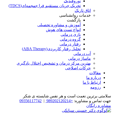
نوروفیدبک
تحریک جریان مستقیم فرا جمجمه‌ای(TDCS)
اتاق تاریک
خدمات روانشناسی
بازگشت
آموزش و مشاوره تحصیلی
انواع تست های هوش
بازی درمانی
گروه درمانی
رفتار درمانی
تحلیل رفتار کاربردی(ABA Therapy)
آب درمانی
ماساژ درمانی
بهترین مرکز درمان و تشخیص اختلال یادگیری
حرکات اصلاحی
مقالات
درباره ما
ارتباط با ما
رزومه
سلامتی برترین نعمت است و هر نفس شایسته­ ی شکر
جهت تماس و مشاوره:
+989202120214
|
09356117742
مشاوره رایگان