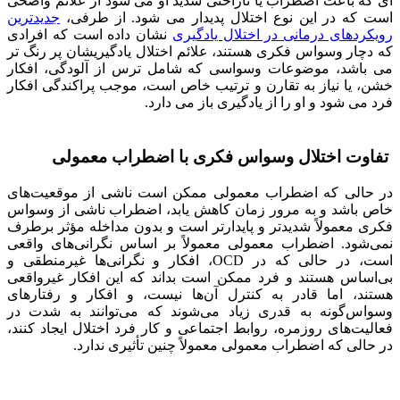
ای که باعث اضطراب یا ناراحتی شدید او می شود از علائم واضحی
است که در این نوع اختلال پدیدار می شود. از طرفی،
جدیدترین
رویکردهای درمانی در اختلال یادگیری
نشان داده است که افرادی
که دچار وسواس فکری هستند، علائم اختلال یادگیریشان پر رنگ تر
می باشد، موضوعات وسواسی که شامل ترس از آلودگی، افکار
خشن، یا نیاز به تقارن و ترتیب خاص است، موجب پراکندگی افکار
فرد می شود و او را از یادگیری باز می دارد.
تفاوت اختلال وسواس فکری با اضطراب معمولی
در حالی که اضطراب معمولی ممکن است ناشی از موقعیت‌های
خاص باشد و به مرور زمان کاهش یابد، اضطراب ناشی از وسواس
فکری معمولاً شدیدتر و پایدارتر است و بدون مداخله مؤثر برطرف
نمی‌شود. اضطراب معمولی معمولاً بر اساس نگرانی‌های واقعی
است، در حالی که در OCD، افکار و نگرانی‌ها غیرمنطقی و
بی‌اساس هستند و فرد ممکن است بداند که این افکار غیرواقعی
هستند، اما قادر به کنترل آن‌ها نیست، و افکار و رفتارهای
وسواس‌گونه به قدری زیاد می‌شوند که می‌توانند به شدت در
فعالیت‌های روزمره، روابط اجتماعی و کار فرد اختلال ایجاد کنند،
در حالی که اضطراب معمولی معمولاً چنین تأثیری ندارد.