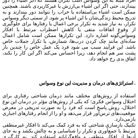
افراد مبتلا به این وسواس اغلب نگران هستند که اگر اشیاء را دور
بیندازند، حتی اگر این اشیاء بی‌ارزش یا غیرکاربردی باشند. همچنین
ممکن است اشیاء بی‌استفاده یا خراب را نتوانند دور بیندازند و به
تدریج محیط زندگی‌شان با این اشیاء پر شود. از سمتی دیگر وسواس
تکرار، به نیاز شدید به تکرار برخی اعمال یا رفتارها برای جلوگیری
از وقوع اتفاقات منفی یا کاهش اضطراب مرتبط با افکار
وسواس‌گونه اشاره دارد. این تکرارها ممکن است شامل اعمال
ساده‌ای مانند چک کردن درب‌ها، شمارش، یا تکرار جملات خاص
باشد. این فرآیند سبب می شود فرد یک عمل خاص را چندین بار
پشت سر هم انجام دهد، زیرا احساس می‌کند اگر این کار را نکند،
اتفاق بدی رخ خواهد داد.
. استراتژی‌های درمان و مدیریت این نوع وسواس
استفاده از روش‌های مختلف مانند درمان شناختی رفتاری برای
اختلال وسواس فکری؛ که یکی از روش‌های مؤثر در درمان این نوع
اختلال، روش پاسخ است که فرد را به صورت تدریجی در معرض
موقعیت‌های ترس‌آور قرار می‌دهد و او را از انجام رفتارهای اجباری
بازمی‌دارد.
تکنیک بازسازی شناختی که به فرد کمک می‌کند تا افکار غیرمنطقی
مرتبط با جمع‌آوری و تکرار را شناسایی و به چالش بکشد و به جای
آن‌ها از افکار منطقی و واقع‌گرایانه استفاده کند. به کارگیری