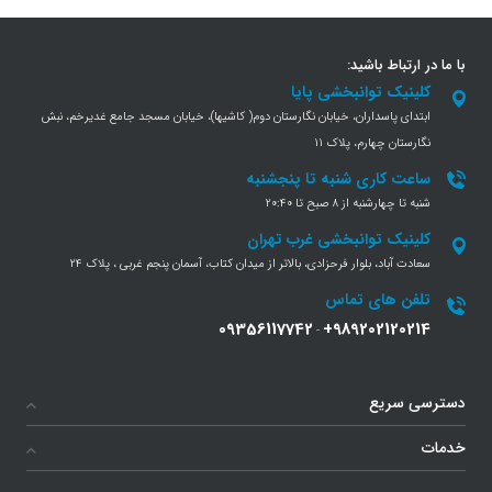
با ما در ارتباط باشید:
کلینیک توانبخشی پایا
ابتدای پاسداران، خیابان نگارستان دوم( کاشیها)، خیابان مسجد جامع غدیرخم، نبش
نگارستان چهارم، پلاک 11
ساعت کاری شنبه تا پنجشنبه
شنبه تا چهارشنبه از 8 صبح تا 20:40
کلینیک توانبخشی غرب تهران
سعادت آباد، بلوار فرحزادی، بالاتر از میدان کتاب، آسمان پنجم غربی ، پلاک 24
تلفن های تماس
09356117742
+989202120214
-
دسترسی سریع
خدمات