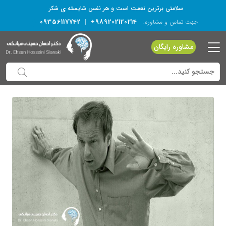
سلامتی برترین نعمت است و هر نفس شایسته­ ی شکر
09356117742
+989202120214
جهت تماس و مشاوره:
|
مشاوره رایگان