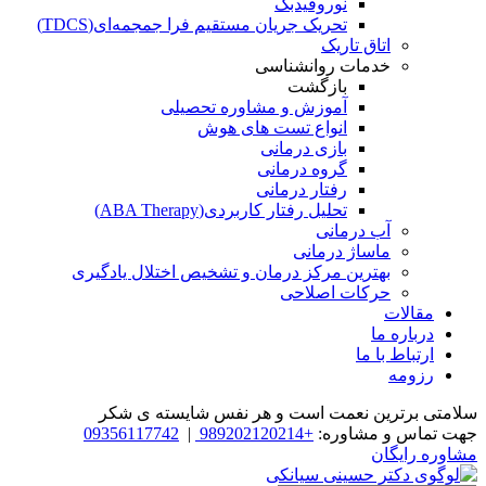
نوروفیدبک
تحریک جریان مستقیم فرا جمجمه‌ای(TDCS)
اتاق تاریک
خدمات روانشناسی
بازگشت
آموزش و مشاوره تحصیلی
انواع تست های هوش
بازی درمانی
گروه درمانی
رفتار درمانی
تحلیل رفتار کاربردی(ABA Therapy)
آب درمانی
ماساژ درمانی
بهترین مرکز درمان و تشخیص اختلال یادگیری
حرکات اصلاحی
مقالات
درباره ما
ارتباط با ما
رزومه
سلامتی برترین نعمت است و هر نفس شایسته­ ی شکر
جهت تماس و مشاوره:
+989202120214
|
09356117742
مشاوره رایگان