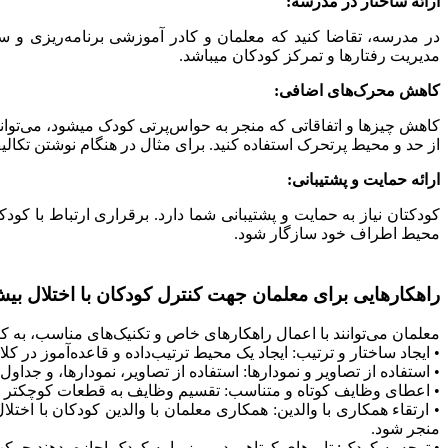
ارائه ساختار در مدرسه:
در مدرسه، تقاضا کنید که معلمان و کادر آموزشی برنامه‌ریزی و س
مدیریت رفتارها و تمرکز کودکان میباشد.
کاهش محرک‌های اضافی:
کاهش چیزها و اتفاقاتی که منجر به حواس‌پرتی کودک میشود، می‌تواند
از حد و محیط پرتحرک استفاده کنید. برای مثال در هنگام نوشتن تکال
ارائه حمایت و پشتیبانی:
کودکتان نیاز به حمایت و پشتیبانی شما دارد. برقراری ارتباط با کود
محیط اطراف خود سازگار شود.
راهکارهایی برای معلمان جهت کنترل کودکان با اختلال بی
معلمان می‌توانند با اعمال راهکارهای خاص و تکنیک‌های مناسب، به کنتر
• ایجاد ساختار و ترتیب: ایجاد یک محیط ترتیب‌داده و قاعده‌آموز در ک
• استفاده از تصاویر و نمودارها: استفاده از تصاویر، نمودارها، و جداو
• اعطای وظایف کوتاه و متناسب: تقسیم وظایف به قطعات کوچکتر و مت
• ارتقاء همکاری با والدین: همکاری معلمان با والدین کودکان با اختل
منجر شود.
• توجه به کودک: تایم‌های کوتاهی در روز را به کودک اجازه بدهند حرکت د