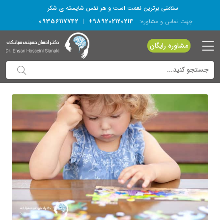
سلامتی برترین نعمت است و هر نفس شایسته­ ی شکر
09356117742
+989202120214
جهت تماس و مشاوره:
|
مشاوره رایگان