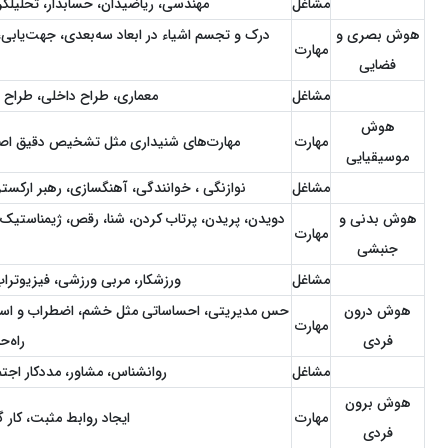
مشاغل
مهندسی، ریاضیدان، حسابدار، تحلیلگر 
هوش بصری و
درک و تجسم اشیاء در ابعاد سه‌بعدی، جهت‌یاب
مهارت
فضایی
مشاغل
معماری، طراح داخلی، طراح گ
هوش
مهارت
مهارت‌های شنیداری مثل تشخیص دقیق اصوا
موسیقیایی
مشاغل
نوازنگی ، خوانندگی، آهنگسازی، رهبر ارکست
هوش بدنی و
دویدن، پریدن، پرتاب کردن، شنا، رقص، ژیمناستیک
مهارت
جنبشی
مشاغل
ورزشکار، مربی ورزشی، فیزیوتراپ
هوش درون
حس مدیریتی، احساساتی مثل خشم، اضطراب و استرس
مهارت
فردی
راه‌
مشاغل
روانشناس، مشاور، مددکار اجتم
هوش برون
مهارت
ایجاد روابط مثبت، کار 
فردی