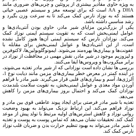
به ویژه حاوی مقادیر بیشتری از پروتئین و چربی‌های ضروری مانند
DHA و AA است که برای توسعه مغز و سیستم عصبی حیاتی
هستند که به نوزاد نارس کمک می‌کند تا به سرعت وزن بگیرد و
رشد مناسبی داشته باشد.
یکی از بزرگ‌ترین مزایای شیر مادر، حاوی بودن آنتی‌بادی‌ها و
عوامل ایمنی‌بخش است که به تقویت سیستم ایمنی نوزاد کمک
می‌کند. نوزادان نارس که سیستم ایمنی آن‌ها هنوز کامل نشده
است، از این آنتی‌بادی‌ها و عوامل ایمنی‌بخش برای مقابله با
عفونت‌ها و بیماری‌ها بهره‌مند می‌شوند. ایمونوگلوبولین‌ها، لاکتوفرین
و لیزوزیم موجود در شیر مادر، نقش مهمی در محافظت از نوزاد در
برابر میکروب‌ها و ویروس‌ها ایفا می‌کنند.
بررسی ها نشان داده است نوزادانی که از شیر مادر تغذیه می‌شوند،
در آینده کمتر در معرض خطر بیماری‌های مزمن مانند دیابت نوع 1،
آلرژی‌ها، آسم و بیماری‌های قلبی قرار می‌گیرند. شیر مادر با فراهم
آوردن مواد مغذی و عوامل ایمنی‌بخش، به تقویت سلامت بلندمدت
نوزادان کمک می‌کند و احتمال بروز بیماری‌های مزمن را کاهش
می‌دهد.
تغذیه با شیر مادر فرصتی برای ایجاد پیوند عاطفی قوی بین مادر و
نوزاد فراهم می‌کند. این ارتباط نزدیک می‌تواند به بهبود وضعیت
روانی نوزاد و کاهش استرس‌های اولیه مرتبط با تولد پیش از موعد
کمک کند. تحقیقات نشان می‌دهد که تماس پوست به پوست و تغذیه
با شیر مادر می‌تواند به بهبود تنظیم حرارت بدن و ضربان قلب نوزاد
نارس کمک کند.