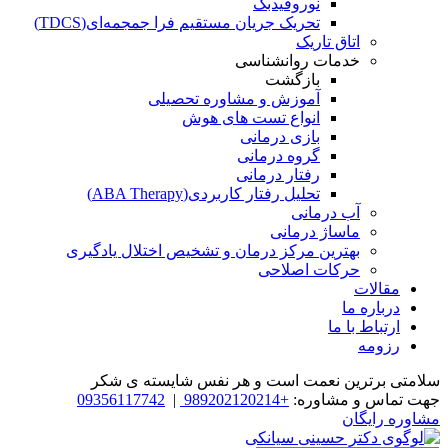
نوروفیدبک
تحریک جریان مستقیم فرا جمجمه‌ای(TDCS)
اتاق تاریک
خدمات روانشناسی
بازگشت
آموزش و مشاوره تحصیلی
انواع تست های هوش
بازی درمانی
گروه درمانی
رفتار درمانی
تحلیل رفتار کاربردی(ABA Therapy)
آب درمانی
ماساژ درمانی
بهترین مرکز درمان و تشخیص اختلال یادگیری
حرکات اصلاحی
مقالات
درباره ما
ارتباط با ما
رزومه
سلامتی برترین نعمت است و هر نفس شایسته­ ی شکر
جهت تماس و مشاوره:
+989202120214
|
09356117742
مشاوره رایگان