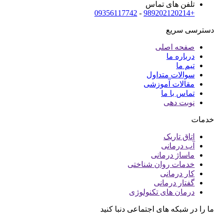
تلفن های تماس
09356117742
-
+989202120214
دسترسی سریع
صفحه اصلی
درباره ما
تیم ما
سوالات متداول
مقالات آموزشی
تماس با ما
نوبت دهی
خدمات
اتاق تاریک
آب درمانی
ماساژ درمانی
خدمات روان شناختی
کار درمانی
گفتار درمانی
درمان های تکنولوژی
ما را در شبکه های اجتماعی دنبا کنید