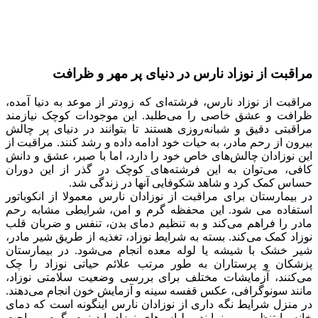
مراقبت از نوزاد نارس در دنیای پر مهر و ظرافت
مراقبت از نوزاد نارس، فرشته‌ای که زودتر از موعد به دنیا آمده،
ظرافت و عشق خاصی را می‌طلبد. این موجودات کوچک نیازمند
مراقبتی دقیق و شبانه‌روزی هستند تا بتوانند در دنیای پر چالش
بیرون از رحم مادر، به حیات خود ادامه داده و رشد کنند. مراقبت از
این نوزادان چالش‌های خاص خود را دارد، اما با صبر، عشق و دانش
کافی، می‌توان به این فرشته‌های کوچک در گذر از این دوران
حساس کمک کرد و شاهد شکوفایی آنها در زندگی شد.
در بیمارستان برای مراقبت از نوزادان نارس معمولا از انکوباتور
استفاده می شود. این محفظه گرم و امن، شرایطی مشابه رحم
مادر را فراهم می‌کند و به تنظیم دمای بدن، تنفس و ضربان قلب
نوزاد کمک می‌کند. بسته به شرایط نوزاد، تغذیه از طریق شیر مادر،
شیر خشک با شیشه یا لوله معده انجام می‌شود. در بیمارستان
پزشکان و پرستاران به طور مرتب علائم حیاتی نوزاد را چک
می‌کنند، آزمایشات مختلف برای بررسی وضعیت سلامتی نوزاد،
مانند سونوگرافی، عکس قفسه سینه و آزمایش خون انجام می‌دهند.
در منزل شرایط نگه داری از نوزادان نارس اینگونه است که دمای
خانه را تنظیم می نمایند و لباس‌های نوزاد باید نرم، گرم و راحت