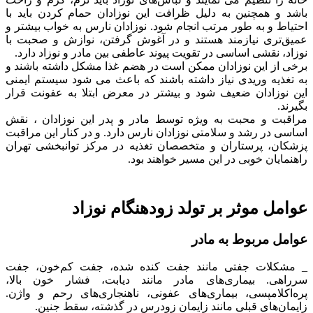
باشد و همچنین به دلیل ظرافت این نوزادان حمام کردن باید با
احتیاط و به طور مرتب انجام شود. نوزادان نارس به خواب بیشتر و
عمیق‌تری نیازمند هستند و در آغوش گرفتن، نوازش و صحبت با
نوزاد، نقشی اساسی در تقویت پیوند عاطفی بین مادر و نوزاد دارد.
برخی از این نوزادان ممکن است در هضم غذا مشکل داشته باشند و
به تغذیه وریدی نیاز داشته باشند که باعث می شود سیستم ایمنی
این نوزادان ضعیف شود و بیشتر در معرض ابتلا به عفونت قرار
بگیرند.
مراقبت و محبت به ویژه توسط مادر و پدر این نوزادان ، نقش
اساسی در رشد و سلامتی نوزادان نارس دارد. و در کنار این مراقبت
پزشکان، پرستاران و متخصصان تغذیه در مرکز توانبخشی تهران
راهنمایان خوبی در این مسیر خواهند بود.
عوامل موثر بر تولد زودهنگام نوزاد
عوامل مربوط به مادر
_ مشکلات جفتی مانند جفت کنده شده، جفت کم‌خون، جفت
سرراهی. بیماری‌های مادر مانند دیابت، فشار خون بالا،
پره‌اکلامپسی، بیماری‌های عفونی، ناهنجاری‌های رحم و واژن.
زایمان‌های قبلی مانند زایمان زودرس در گذشته، سقط جنین.