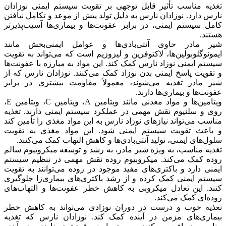
تغذیه مناسب تأثیر قابل توجهی بر تقویت سیستم ایمنی نوزادان
نارس دارد. نوزادان نارس به دلیل تولد پیش از موعد و تکامل نیافتن
کامل سیستم ایمنی، در برابر عفونت‌ها و بیماری‌ها آسیب‌پذیرتر
هستند.
شیر مادر حاوی آنتی‌بادی‌ها و عوامل ایمنی‌بخش مانند
ایمونوگلوبولین‌ها، لاکتوفرین و لیزوزیم است که می‌تواند به تقویت
سیستم ایمنی نوزاد نارس کمک کند. این مواد به مبارزه با عفونت‌ها
و تقویت پاسخ ایمنی بدن نوزاد کمک می‌کنند. نوزادان نارس که از
شیر مادر تغذیه می‌شوند، معمولاً مقاومت بیشتری در برابر
عفونت‌ها و بیماری‌ها دارند.
ویتامین‌ها و مواد معدنی مانند ویتامین A، ویتامین C، ویتامین E،
روی و سلنیوم نقش مهمی در عملکرد سیستم ایمنی دارند. تغذیه
مناسب می‌تواند نیازهای نوزاد نارس به این مواد مغذی را تأمین کند
و باعث تقویت سیستم ایمنی شود. این مواد مغذی به تقویت
سلول‌های ایمنی، تولید آنتی‌بادی‌ها و کاهش التهاب کمک می‌کنند.
تغذیه مناسب، به ویژه شیر مادر، به رشد و توسعه میکروبیوم سالم
روده کمک می‌کند. میکروبیوم روده نقش مهمی در تنظیم سیستم
ایمنی دارد و باکتری‌های مفید موجود در روده می‌توانند به تقویت
سیستم ایمنی کمک کرده و از رشد باکتری‌های بیماری‌زا جلوگیری
کنند. این تعادل میکروبی به کاهش خطر عفونت‌ها و التهاب‌های
روده‌ای کمک می‌کند.
تغذیه خوب و درست در دوران نوزادی می‌تواند به کاهش خطر
بیماری‌های مزمن در آینده کمک کند. نوزادان نارس که تغذیه