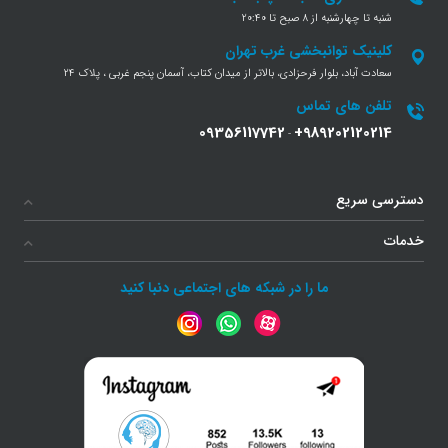
شنبه تا چهارشنبه از 8 صبح تا 20:40
کلینیک توانبخشی غرب تهران
سعادت آباد، بلوار فرحزادی، بالاتر از میدان کتاب، آسمان پنجم غربی ، پلاک 24
تلفن های تماس
09356117742
+989202120214
-
دسترسی سریع
خدمات
ما را در شبکه های اجتماعی دنبا کنید