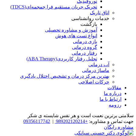
نوروفیدبک
تحریک جریان مستقیم فرا جمجمه‌ای(TDCS)
اتاق تاریک
خدمات روانشناسی
بازگشت
آموزش و مشاوره تحصیلی
انواع تست های هوش
بازی درمانی
گروه درمانی
رفتار درمانی
تحلیل رفتار کاربردی(ABA Therapy)
آب درمانی
ماساژ درمانی
بهترین مرکز درمان و تشخیص اختلال یادگیری
حرکات اصلاحی
مقالات
درباره ما
ارتباط با ما
رزومه
سلامتی برترین نعمت است و هر نفس شایسته­ ی شکر
جهت تماس و مشاوره:
+989202120214
|
09356117742
مشاوره رایگان