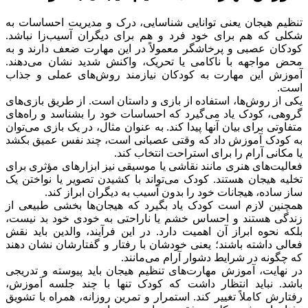
تنظیم هیجان یعنی توانایی شناسایی، درک و مدیریت احساسات به
شکلی که هم برای خود فرد و هم برای دیگران آسیب‌زا نباشد.
کودکان عصبی و پرخاشگر معمولاً در این مهارت ضعف دارند و به
محض مواجهه با ناکامی یا تحریک، واکنش شدید نشان می‌دهند.
آموزش این مهارت به کودکان نیازمند روش‌های عملی و جذاب
است.
یکی از روش‌ها، استفاده از بازی و داستان است. از طریق بازی‌های
گروهی، کودک یاد می‌گیرد که احساسات خود را بشناسد و راه‌های
متفاوتی برای بیان آنها پیدا کند. به عنوان مثال، در یک بازی می‌توان
به کودک آموزش داد که وقتی عصبانی است، چند نفس عمیق بکشد
یا مکانی آرام را برای استراحت انتخاب کند.
فعالیت‌های هنری مانند نقاشی یا موسیقی نیز ابزارهای مؤثری برای
تخلیه هیجان هستند. کودک می‌تواند با کشیدن تصویر یا نواختن یک
ساز ساده، هیجانات خود را بدون آسیب به دیگران ابراز کند.
همچنین لازم است کودک یاد بگیرد که هیجان‌ها بخشی طبیعی از
زندگی هستند و احساس خشم یا ناراحتی به خودی خود بد نیست،
بلکه نحوه ابراز آن اهمیت دارد. در این فرآیند، والدین باید نقش
فعالی داشته باشند؛ یعنی خودشان با رفتار و گفتارشان نشان دهند
که چگونه در شرایط دشوار آرام می‌مانند.
در نهایت، آموزش مهارت‌های تنظیم هیجان باید پیوسته و تدریجی
باشد. نباید انتظار داشت که کودک تنها با چند جلسه آموزش،
رفتارش کاملاً تغییر کند. استمرار و تمرین روزانه، همراه با تشویق