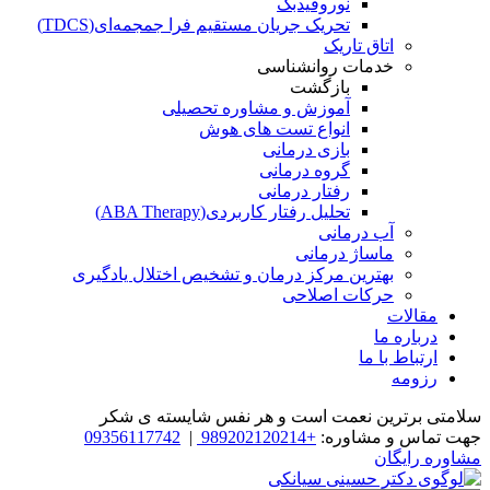
نوروفیدبک
تحریک جریان مستقیم فرا جمجمه‌ای(TDCS)
اتاق تاریک
خدمات روانشناسی
بازگشت
آموزش و مشاوره تحصیلی
انواع تست های هوش
بازی درمانی
گروه درمانی
رفتار درمانی
تحلیل رفتار کاربردی(ABA Therapy)
آب درمانی
ماساژ درمانی
بهترین مرکز درمان و تشخیص اختلال یادگیری
حرکات اصلاحی
مقالات
درباره ما
ارتباط با ما
رزومه
سلامتی برترین نعمت است و هر نفس شایسته­ ی شکر
جهت تماس و مشاوره:
+989202120214
|
09356117742
مشاوره رایگان