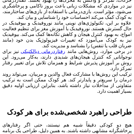
حرکات، تمرکز و واکنش به محرک‌ها را بهبود بخشد. گفتاردرمانی
نیز در مواردی که مشکلات زبانی باعث بروز ناکامی و پرخاشگری
می‌شود، مؤثر است. بازی‌درمانی با استفاده از بازی‌های ساختارمند،
به کودک کمک می‌کند احساسات خود را شناسایی و بیان کند.
علاوه بر این، تکنولوژی‌های نوینی مانند نوروفیدبک و بیوفیدبک در
حال گسترش هستند. نوروفیدبک با آموزش مغز برای تنظیم فعالیت
امواج، به بهبود کنترل هیجان و کاهش تکانه‌ها کمک می‌کند. بیوفیدبک
نیز به کودک می‌آموزد که تغییرات فیزیولوژیک بدن خود (مانند
ضربان قلب یا تنفس) را بشناسد و مدیریت کند.
در برخی موارد، روش‌هایی مانند
رفتاردرمانی دیالکتیکی
نیز برای
نوجوانانی که کنترل هیجان‌های شدیدی دارند، به‌کار می‌رود. این
روش بر آموزش پذیرش شرایط و همزمان تلاش برای تغییر رفتار
تمرکز دارد.
ترکیب این روش‌ها با مشارکت فعال والدین و مربیان، می‌تواند روند
درمان را سریع‌تر و پایدارتر کند. هر کودک ممکن است به ترکیب
متفاوتی از مداخلات نیاز داشته باشد، بنابراین ارزیابی اولیه دقیق
بسیار اهمیت دارد.
طراحی راهبرد شخصی‌شده برای هر کودک
هیچ دو کودکی دقیقاً شبیه هم نیستند، حتی اگر رفتارهای
پرخاشگرانه مشابهی داشته باشند. به همین دلیل، طراحی یک برنامه