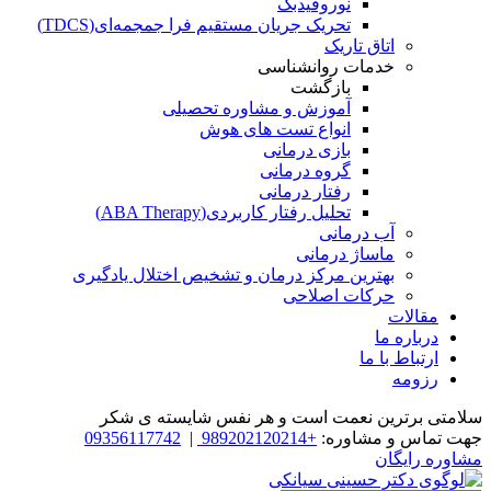
نوروفیدبک
تحریک جریان مستقیم فرا جمجمه‌ای(TDCS)
اتاق تاریک
خدمات روانشناسی
بازگشت
آموزش و مشاوره تحصیلی
انواع تست های هوش
بازی درمانی
گروه درمانی
رفتار درمانی
تحلیل رفتار کاربردی(ABA Therapy)
آب درمانی
ماساژ درمانی
بهترین مرکز درمان و تشخیص اختلال یادگیری
حرکات اصلاحی
مقالات
درباره ما
ارتباط با ما
رزومه
سلامتی برترین نعمت است و هر نفس شایسته­ ی شکر
جهت تماس و مشاوره:
+989202120214
|
09356117742
مشاوره رایگان