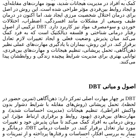
کمک به افراد در مدیریت هیجانات شدید، بهبود مهارت‌های مقابله‌ای،
و ایجاد روابط بین‌فردی مؤثر طراحی شده است. این روش در اصل
برای درمان اختلال شخصیت مرزی ایجاد شد، اما اکنون در درمان
طیف وسیعی از مشکلات مانند افسردگی، اضطراب، اختلالات
خوردن و سوءمصرف مواد نیز کاربرد دارد. DBT ترکیبی از اصول
رفتار درمانی شناختی و فلسفه دیالکتیک است که به فرد کمک
می‌کند میان پذیرش وضعیت فعلی و ایجاد تغییرات لازم تعادل
برقرار کند. در این روش، بیماران با یادگیری مهارت‌های عملی نظیر
ذهن‌آگاهی، تحمل پریشانی، تنظیم هیجانات و مهارت‌های بین‌فردی،
توانایی بهتری برای مدیریت شرایط پیچیده زندگی و روابطشان پیدا
می‌کنند.
اصول و مبانی DBT
DBT بر چهار مهارت اصلی تمرکز دارد: ذهن‌آگاهی (تمرین حضور در
لحظه)، تحمل پریشانی (روش‌های مقابله با شرایط دشوار بدون
واکنش افراطی)، تنظیم هیجانات (مدیریت احساسات شدید)، و
مهارت‌های بین‌فردی (بهبود روابط و برقراری ارتباط مؤثر). این
روش درمانی به افراد کمک می‌کند تا میان پذیرش خود و تغییرات
مورد نیاز تعادل برقرار کنند. در جلسات درمانی DBT، درمانگر و
بیمار به بررسی افکار، احساسات و رفتارها پرداخته و از تمرینات و