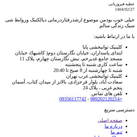
عطیه فیروزیانی
1404/02/27
خیلی خوب بودمن موضوع ارشدرفتاردرمانی دیالکتیک وروابط شی
سیک زندگی سالم
با ما در ارتباط باشید:
کلینیک توانبخشی پایا
ابتدای پاسداران، خیابان نگارستان دوم( کاشیها)، خیابان
مسجد جامع غدیرخم، نبش نگارستان چهارم، پلاک 11
ساعت کاری شنبه تا پنجشنبه
شنبه تا چهارشنبه از 8 صبح تا 20:40
کلینیک توانبخشی غرب تهران
سعادت آباد، بلوار فرحزادی، بالاتر از میدان کتاب، آسمان
پنجم غربی ، پلاک 24
تلفن های تماس
09356117742
-
+989202120214
دسترسی سریع
صفحه اصلی
درباره ما
تیم ما