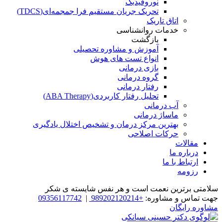
نوروفیدبک
تحریک جریان مستقیم فرا جمجمه‌ای(TDCS)
اتاق تاریک
خدمات روانشناسی
بازگشت
آموزش و مشاوره تحصیلی
انواع تست های هوش
بازی درمانی
گروه درمانی
رفتار درمانی
تحلیل رفتار کاربردی(ABA Therapy)
آب درمانی
ماساژ درمانی
بهترین مرکز درمان و تشخیص اختلال یادگیری
حرکات اصلاحی
مقالات
درباره ما
ارتباط با ما
رزومه
سلامتی برترین نعمت است و هر نفس شایسته­ ی شکر
جهت تماس و مشاوره:
+989202120214
|
09356117742
مشاوره رایگان