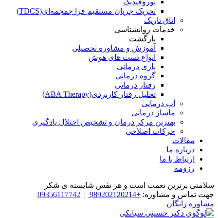
نوروفیدبک
تحریک جریان مستقیم فرا جمجمه‌ای(TDCS)
اتاق تاریک
خدمات روانشناسی
بازگشت
آموزش و مشاوره تحصیلی
انواع تست های هوش
بازی درمانی
گروه درمانی
رفتار درمانی
تحلیل رفتار کاربردی(ABA Therapy)
آب درمانی
ماساژ درمانی
بهترین مرکز درمان و تشخیص اختلال یادگیری
حرکات اصلاحی
مقالات
درباره ما
ارتباط با ما
رزومه
سلامتی برترین نعمت است و هر نفس شایسته­ ی شکر
جهت تماس و مشاوره:
+989202120214
|
09356117742
مشاوره رایگان