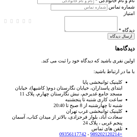
نام و نام خانوادگی *
شماره تماس
امتیاز
دیدگاه *
دیدگاه‌ها
اولین نفری باشید که دیدگاه خود را ثبت می کند.
با ما در ارتباط باشید:
کلینیک توانبخشی پایا
ابتدای پاسداران، خیابان نگارستان دوم( کاشیها)، خیابان
مسجد جامع غدیرخم، نبش نگارستان چهارم، پلاک 11
ساعت کاری شنبه تا پنجشنبه
شنبه تا چهارشنبه از 8 صبح تا 20:40
کلینیک توانبخشی غرب تهران
سعادت آباد، بلوار فرحزادی، بالاتر از میدان کتاب، آسمان
پنجم غربی ، پلاک 24
تلفن های تماس
09356117742
-
+989202120214