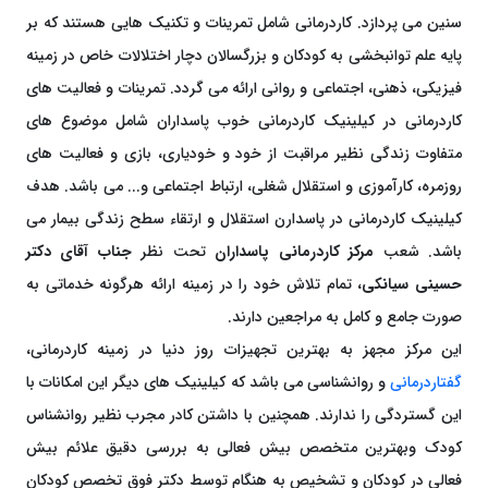
سنین می پردازد. کاردرمانی شامل تمرینات و تکنیک هایی هستند که بر
پایه علم توانبخشی به کودکان و بزرگسالان دچار اختلالات خاص در زمینه
فیزیکی، ذهنی، اجتماعی و روانی ارائه می گردد. تمرینات و فعالیت های
کاردرمانی در کیلینیک کاردرمانی خوب پاسداران شامل موضوع های
متفاوت زندگی نظیر مراقبت از خود و خودیاری، بازی و فعالیت های
روزمره، کارآموزی و استقلال شغلی، ارتباط اجتماعی و... می باشد. هدف
کیلینیک کاردرمانی در پاسدارن استقلال و ارتقاء سطح زندگی بیمار می
باشد. شعب
مرکز کاردرمانی پاسداران
تحت نظر
جناب آقای دکتر
حسینی سیانکی
، تمام تلاش خود را در زمینه ارائه هرگونه خدماتی به
صورت جامع و کامل به مراجعین دارند.
این مرکز مجهز به بهترین تجهیزات روز دنیا در زمینه کاردرمانی،
گفتاردرمانی
و روانشناسی می باشد که کیلینیک های دیگر این امکانات با
این گستردگی را ندارند. همچنین با داشتن کادر مجرب نظیر روانشناس
کودک وبهترین متخصص بیش فعالی به بررسی دقیق علائم بیش
فعالی در کودکان و تشخیص به هنگام توسط دکتر فوق تخصص کودکان