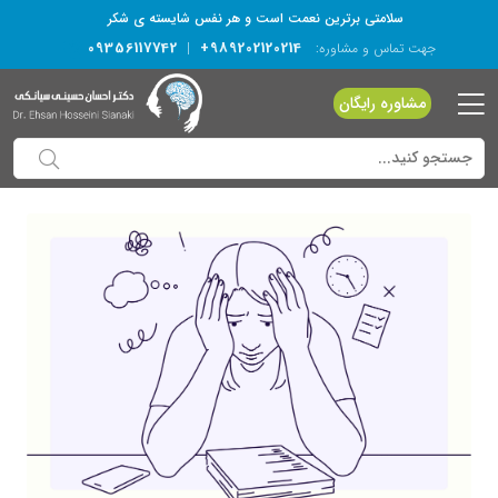
سلامتی برترین نعمت است و هر نفس شایسته­ ی شکر
09356117742
+989202120214
جهت تماس و مشاوره:
|
مشاوره رایگان