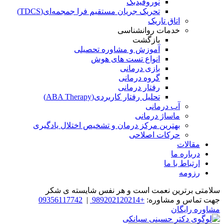
نوروفیدبک
تحریک جریان مستقیم فرا جمجمه‌ای(TDCS)
اتاق تاریک
خدمات روانشناسی
بازگشت
آموزش و مشاوره تحصیلی
انواع تست های هوش
بازی درمانی
گروه درمانی
رفتار درمانی
تحلیل رفتار کاربردی(ABA Therapy)
آب درمانی
ماساژ درمانی
بهترین مرکز درمان و تشخیص اختلال یادگیری
حرکات اصلاحی
مقالات
درباره ما
ارتباط با ما
رزومه
سلامتی برترین نعمت است و هر نفس شایسته­ ی شکر
جهت تماس و مشاوره:
+989202120214
|
09356117742
مشاوره رایگان