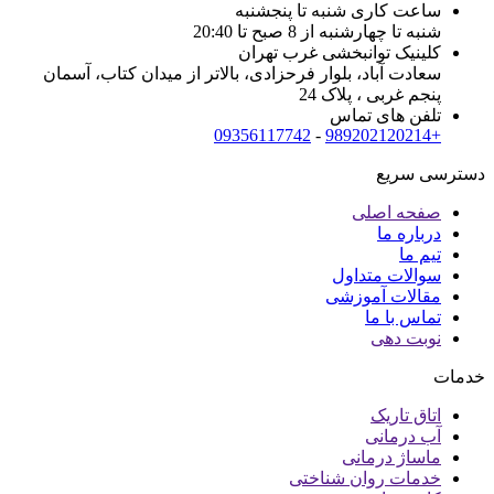
ساعت کاری شنبه تا پنجشنبه
شنبه تا چهارشنبه از 8 صبح تا 20:40
کلینیک توانبخشی غرب تهران
سعادت آباد، بلوار فرحزادی، بالاتر از میدان کتاب، آسمان
پنجم غربی ، پلاک 24
تلفن های تماس
09356117742
-
+989202120214
دسترسی سریع
صفحه اصلی
درباره ما
تیم ما
سوالات متداول
مقالات آموزشی
تماس با ما
نوبت دهی
خدمات
اتاق تاریک
آب درمانی
ماساژ درمانی
خدمات روان شناختی