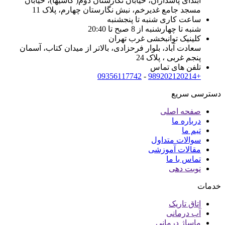
ابتدای پاسداران، خیابان نگارستان دوم( کاشیها)، خیابان
مسجد جامع غدیرخم، نبش نگارستان چهارم، پلاک 11
ساعت کاری شنبه تا پنجشنبه
شنبه تا چهارشنبه از 8 صبح تا 20:40
کلینیک توانبخشی غرب تهران
سعادت آباد، بلوار فرحزادی، بالاتر از میدان کتاب، آسمان
پنجم غربی ، پلاک 24
تلفن های تماس
09356117742
-
+989202120214
دسترسی سریع
صفحه اصلی
درباره ما
تیم ما
سوالات متداول
مقالات آموزشی
تماس با ما
نوبت دهی
خدمات
اتاق تاریک
آب درمانی
ماساژ درمانی