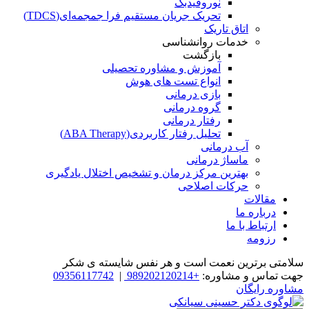
نوروفیدبک
تحریک جریان مستقیم فرا جمجمه‌ای(TDCS)
اتاق تاریک
خدمات روانشناسی
بازگشت
آموزش و مشاوره تحصیلی
انواع تست های هوش
بازی درمانی
گروه درمانی
رفتار درمانی
تحلیل رفتار کاربردی(ABA Therapy)
آب درمانی
ماساژ درمانی
بهترین مرکز درمان و تشخیص اختلال یادگیری
حرکات اصلاحی
مقالات
درباره ما
ارتباط با ما
رزومه
سلامتی برترین نعمت است و هر نفس شایسته­ ی شکر
جهت تماس و مشاوره:
+989202120214
|
09356117742
مشاوره رایگان