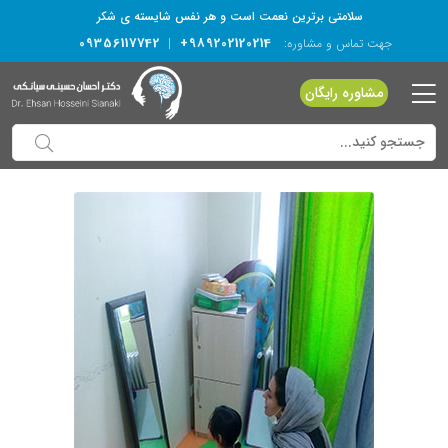
سلامتی برترین نعمت است و هر نفس شایسته­ ی شکر
09356117742
+989202120214
جهت تماس و مشاوره:
|
مشاوره رایگان