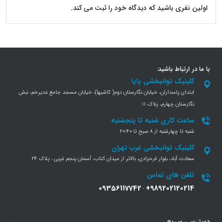
اولین نفری باشید که دیدگاه خود را ثبت می کند.
با ما در ارتباط باشید:
کلینیک توانبخشی پایا
ابتدای پاسداران، خیابان نگارستان دوم( کاشیها)، خیابان مسجد جامع غدیرخم، نبش
نگارستان چهارم، پلاک 11
ساعت کاری شنبه تا پنجشنبه
شنبه تا چهارشنبه از 8 صبح تا 20:40
کلینیک توانبخشی غرب تهران
سعادت آباد، بلوار فرحزادی، بالاتر از میدان کتاب، آسمان پنجم غربی ، پلاک 24
تلفن های تماس
09356117742
+989202120214
-
دسترسی سریع