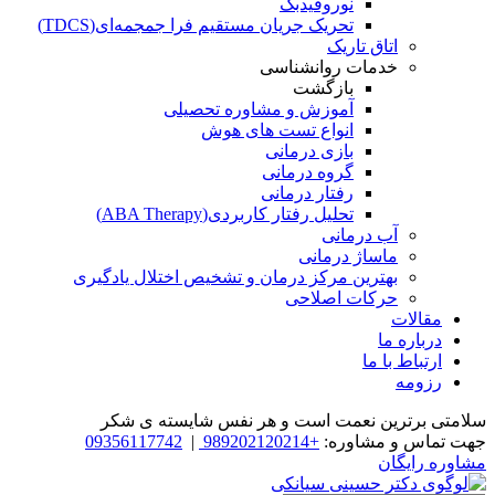
نوروفیدبک
تحریک جریان مستقیم فرا جمجمه‌ای(TDCS)
اتاق تاریک
خدمات روانشناسی
بازگشت
آموزش و مشاوره تحصیلی
انواع تست های هوش
بازی درمانی
گروه درمانی
رفتار درمانی
تحلیل رفتار کاربردی(ABA Therapy)
آب درمانی
ماساژ درمانی
بهترین مرکز درمان و تشخیص اختلال یادگیری
حرکات اصلاحی
مقالات
درباره ما
ارتباط با ما
رزومه
سلامتی برترین نعمت است و هر نفس شایسته­ ی شکر
جهت تماس و مشاوره:
+989202120214
|
09356117742
مشاوره رایگان