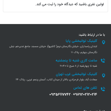
اولین نفری باشید که دیدگاه خود را ثبت می کند.
با ما در ارتباط باشید:
کلینیک توانبخشی پایا
ابتدای پاسداران، خیابان نگارستان دوم( کاشیها)، خیابان مسجد جامع غدیرخم، نبش
نگارستان چهارم، پلاک 11
ساعت کاری شنبه تا پنجشنبه
شنبه تا چهارشنبه از 8 صبح تا 20:40
کلینیک توانبخشی غرب تهران
سعادت آباد، بلوار فرحزادی، بالاتر از میدان کتاب، آسمان پنجم غربی ، پلاک 24
تلفن های تماس
09356117742
+989202120214
-
دسترسی سریع