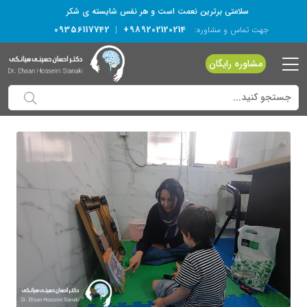
سلامتی برترین نعمت است و هر نفس شایسته­ ی شکر
09356117742
+989202120214
جهت تماس و مشاوره:
|
مشاوره رایگان