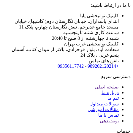
با ما در ارتباط باشید:
کلینیک توانبخشی پایا
ابتدای پاسداران، خیابان نگارستان دوم( کاشیها)، خیابان
مسجد جامع غدیرخم، نبش نگارستان چهارم، پلاک 11
ساعت کاری شنبه تا پنجشنبه
شنبه تا چهارشنبه از 8 صبح تا 20:40
کلینیک توانبخشی غرب تهران
سعادت آباد، بلوار فرحزادی، بالاتر از میدان کتاب، آسمان
پنجم غربی ، پلاک 24
تلفن های تماس
09356117742
-
+989202120214
دسترسی سریع
صفحه اصلی
درباره ما
تیم ما
سوالات متداول
مقالات آموزشی
تماس با ما
نوبت دهی
خدمات