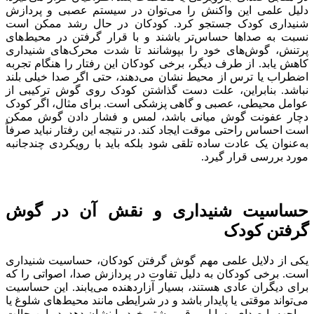
دلیل علمی این واکنش را می‌توان در سیستم عصبی و پردازش
شنیداری کودک جستجو کرد. کودکان در حال رشد ممکن است
نسبت به صداها حساس‌تر باشند و با قرار گرفتن در محیط‌های
پرتنش، گوش‌های خود را بپوشانند تا شدت محرک‌های شنیداری
کاهش یابد. از طرف دیگر، برخی کودکان این رفتار را هنگام تجربه
اضطراب یا ترس از محیط نشان می‌دهند، حتی اگر صدا خیلی بلند
نباشد. بنابراین، علت دست گذاشتن کودک روی گوش ترکیبی از
عوامل محیطی، عصبی و گاهی پزشکی است. برای مثال، اگر کودک
دچار عفونت گوش میانی باشد، لمس و فشار دادن گوش ممکن
است احساس راحتی موقت ایجاد کند. در نتیجه این رفتار نباید صرفاً
به‌عنوان یک عادت ساده تلقی شود بلکه باید با رویکردی چندجانبه
مورد بررسی قرار گیرد.
حساسیت شنیداری و نقش آن در گوش
گرفتن کودک
یکی از دلایل علمی مهم گوش گرفتن کودکان، حساسیت شنیداری
است. برخی کودکان به دلیل تفاوت در پردازش صدا، اصواتی را که
برای دیگران عادی هستند، بسیار آزاردهنده می‌یابند. این حساسیت
می‌تواند موقتی یا پایدار باشد و در شرایطی مانند محیط‌های شلوغ یا
مواجهه با صدای وسایل برقی بیشتر خود را نشان دهد. در این حالت