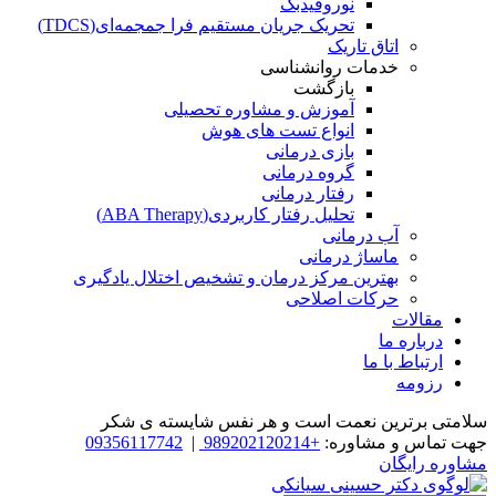
نوروفیدبک
تحریک جریان مستقیم فرا جمجمه‌ای(TDCS)
اتاق تاریک
خدمات روانشناسی
بازگشت
آموزش و مشاوره تحصیلی
انواع تست های هوش
بازی درمانی
گروه درمانی
رفتار درمانی
تحلیل رفتار کاربردی(ABA Therapy)
آب درمانی
ماساژ درمانی
بهترین مرکز درمان و تشخیص اختلال یادگیری
حرکات اصلاحی
مقالات
درباره ما
ارتباط با ما
رزومه
سلامتی برترین نعمت است و هر نفس شایسته­ ی شکر
جهت تماس و مشاوره:
+989202120214
|
09356117742
مشاوره رایگان