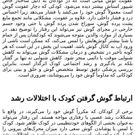
عفونت گوش میانی است که در کودکان به دلیل ساختار خاص
شیپور استاش بیشتر دیده می‌شود. کودکی که دچار عفونت گوش
است معمولاً گوش خود را می‌کشد یا فشار می‌دهد زیرا احساس
درد و فشار داخلی دارد. علاوه بر عفونت، مشکلاتی مانند تجمع مایع
پشت پرده گوش، سوراخ شدن پرده گوش یا حتی وجود جسم
خارجی در مجرای گوش نیز می‌تواند این رفتار را توضیح دهد. در
بسیاری از موارد، والدین متوجه می‌شوند که کودکشان پس از حمام
یا شنا بیشتر گوش‌هایش را لمس می‌کند، که ممکن است ناشی از
ورود آب به کانال گوش باشد. اهمیت این بخش در این است که هر
گونه تأخیر در تشخیص و درمان مشکلات گوش می‌تواند به کاهش
شنوایی موقت یا دائمی منجر شود. کاهش شنوایی نه تنها بر گفتار
بلکه بر یادگیری و رشد اجتماعی کودک اثرگذار است. بنابراین
بررسی پزشکی دقیق توسط متخصص گوش و حلق و بینی برای
کودکانی که مداوماً گوش خود را می‌پوشانند، ضروری است.
ارتباط گوش گرفتن کودک با اختلالات رشد
برخی از کودکان که مکرراً گوش خود را می‌گیرند، در واقع با
مشکلات رشد عصبی یا رفتاری مواجه هستند. این رفتار می‌تواند
به‌عنوان بخشی از الگوهای خودتنظیمی در کودک ظاهر شود. کودک
با لمس یا پوشاندن گوش سعی دارد میزان محرک‌های بیرونی را
کنترل کند و احساس امنیت بیشتری به دست آورد. در اختلالات رشد