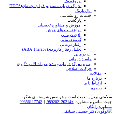
نوروفیدبک
تحریک جریان مستقیم فرا جمجمه‌ای(TDCS)
اتاق تاریک
خدمات روانشناسی
بازگشت
آموزش و مشاوره تحصیلی
انواع تست های هوش
بازی درمانی
گروه درمانی
رفتار درمانی
تحلیل رفتار کاربردی(ABA Therapy)
آب درمانی
ماساژ درمانی
بهترین مرکز درمان و تشخیص اختلال یادگیری
حرکات اصلاحی
مقالات
درباره ما
ارتباط با ما
رزومه
سلامتی برترین نعمت است و هر نفس شایسته­ ی شکر
جهت تماس و مشاوره:
+989202120214
|
09356117742
مشاوره رایگان