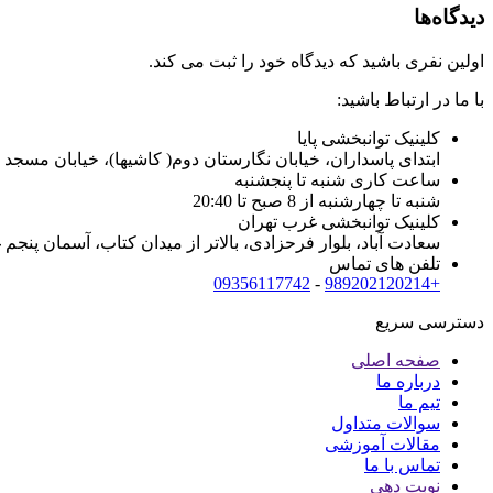
دیدگاه‌ها
اولین نفری باشید که دیدگاه خود را ثبت می کند.
با ما در ارتباط باشید:
کلینیک توانبخشی پایا
ابتدای پاسداران، خیابان نگارستان دوم( کاشیها)، خیابان مسجد 
ساعت کاری شنبه تا پنجشنبه
شنبه تا چهارشنبه از 8 صبح تا 20:40
کلینیک توانبخشی غرب تهران
سعادت آباد، بلوار فرحزادی، بالاتر از میدان کتاب، آسمان پنجم غر
تلفن های تماس
09356117742
-
+989202120214
دسترسی سریع
صفحه اصلی
درباره ما
تیم ما
سوالات متداول
مقالات آموزشی
تماس با ما
نوبت دهی