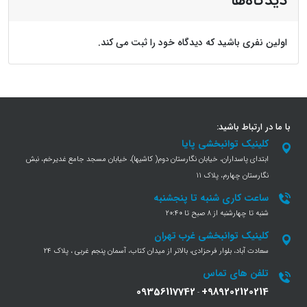
دیدگاه‌ها
اولین نفری باشید که دیدگاه خود را ثبت می کند.
با ما در ارتباط باشید:
کلینیک توانبخشی پایا
ابتدای پاسداران، خیابان نگارستان دوم( کاشیها)، خیابان مسجد جامع غدیرخم، نبش
نگارستان چهارم، پلاک 11
ساعت کاری شنبه تا پنجشنبه
شنبه تا چهارشنبه از 8 صبح تا 20:40
کلینیک توانبخشی غرب تهران
سعادت آباد، بلوار فرحزادی، بالاتر از میدان کتاب، آسمان پنجم غربی ، پلاک 24
تلفن های تماس
09356117742
+989202120214
-