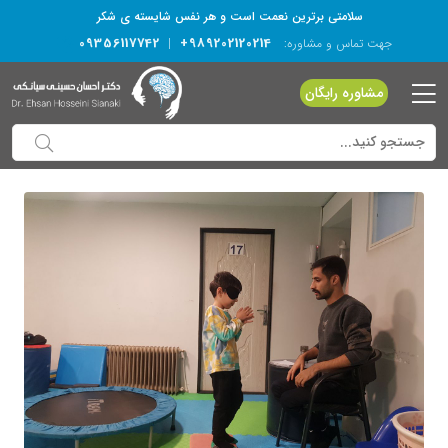
سلامتی برترین نعمت است و هر نفس شایسته­ ی شکر
09356117742
+989202120214
جهت تماس و مشاوره:
|
مشاوره رایگان